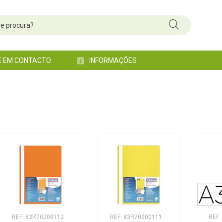
E EM CONTACTO
INFORMAÇÕES
REF: 83R70200112
REF: 83R70200111
REF: