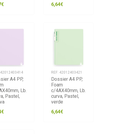
7€
6,64€
 42012403414
REF: 42012403421
sier A4 PP,
Dossier A4 PP,
am
Foam
AX40mm, Lb.
c/4AX40mm, Lb.
a, Pastel,
curva, Pastel,
va
verde
4€
6,64€