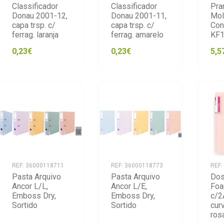
Classificador
Classificador
Pra
Donau 2001-12,
Donau 2001-11,
Mol
capa trsp. c/
capa trsp. c/
Con
ferrag. laranja
ferrag. amarelo
KF1
0,23€
0,23€
5,5
REF: 36000118711
REF: 36000118773
REF:
Pasta Arquivo
Pasta Arquivo
Dos
Ancor L/L,
Ancor L/E,
Fo
Emboss Dry,
Emboss Dry,
c/2
Sortido
Sortido
curv
ros