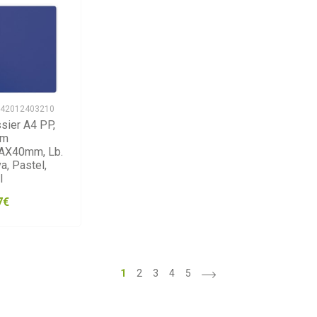
 42012403210
sier A4 PP,
am
AX40mm, Lb.
a, Pastel,
l
7€
>
1
2
3
4
5