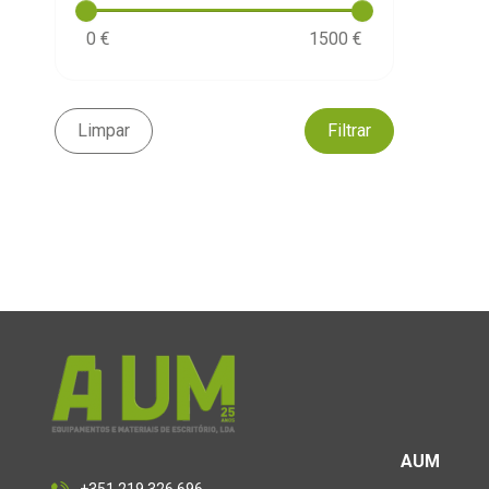
MAX
0 €
1500 €
MILA
MILAN
MJFS
Limpar
Filtrar
MOCARI
MONTANA
MTL
MULTI3
NAT
NATARAJ
NAVIGATOR
NOBO
NORIS
NT CUTTER
O`COLOR
AUM