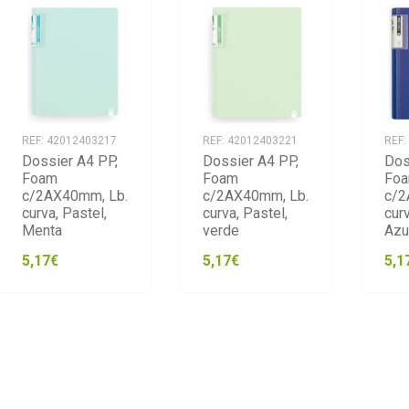
REF: 42012403217
REF: 42012403221
REF:
Dossier A4 PP,
Dossier A4 PP,
Dos
Foam
Foam
Fo
c/2AX40mm, Lb.
c/2AX40mm, Lb.
c/2
curva, Pastel,
curva, Pastel,
curv
Menta
verde
Azu
5,17€
5,17€
5,1