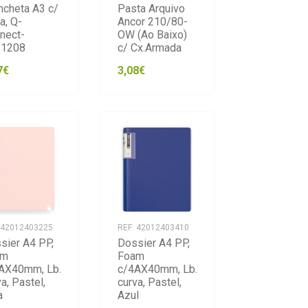
ncheta A3 c/
Pasta Arquivo
a, Q-
Ancor 210/80-
nect-
OW (Ao Baixo)
1208
c/ Cx.Armada
7€
3,08€
 42012403225
REF: 42012403410
sier A4 PP,
Dossier A4 PP,
am
Foam
AX40mm, Lb.
c/4AX40mm, Lb.
a, Pastel,
curva, Pastel,
a
Azul