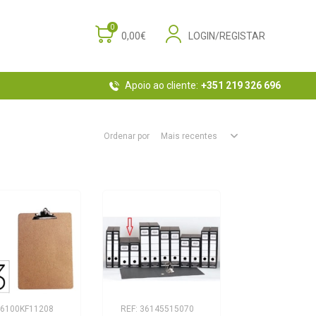
0
0,00€
LOGIN/REGISTAR
Apoio ao cliente:
+351 219 326 696
Ordenar por
Mais recentes
 6100KF11208
REF: 36145515070