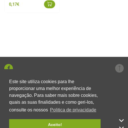
0,17€
Este site utiliza cookies para lhe
+351 219 326 696
proporcionar uma melhor experiência de
navegação. Para saber mais sobre cookies,
geral@aumlda.pt
quais as suas finalidades e como geri-los,
Ver localização
consulte os nossos
Politica de privacidade
AUM
Aceito!