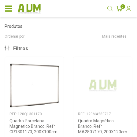
0
produtos
Ordenar por
Mais recentes
Filtros
REF: 120Q1301170
REF: 120MA280717
Quadro Porcelana 
Quadro Magnético 
Magnético Branco, Refª 
Branco, Refª 
CR1301170, 200X100cm
MA2807170, 200X120cm