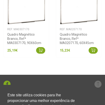
REF: MA0307170
REF: MA0207170
Quadro Magnético 
Quadro Magnético 
Branco, Refª 
Branco, Refª 
MA0307170, 90X60cm
MA0207170, 60X45cm
25,19€
15,23€
Este site utiliza cookies para lhe
+351 219 326 696
proporcionar uma melhor experiência de