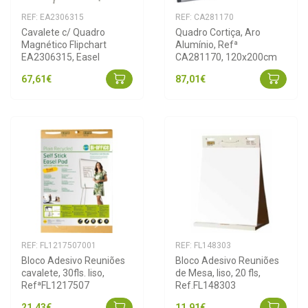
REF: EA2306315
REF: CA281170
Cavalete c/ Quadro 
Quadro Cortiça, Aro 
Magnético Flipchart 
Alumínio, Refª 
EA2306315, Easel
CA281170, 120x200cm
67,61€
87,01€
REF: FL1217507001
REF: FL148303
Bloco Adesivo Reuniões 
Bloco Adesivo Reuniões 
cavalete, 30fls. liso, 
de Mesa, liso, 20 fls, 
RefªFL1217507
Ref.FL148303
21,43€
11,91€