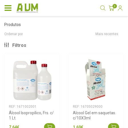
0
produtos
Ordenar por
Mais recentes
Filtros
REF: 1671002001
REF: 16705029000
Álcool Isopropílico, Frs. c/ 
Alcool Gel em saquetas. 
1 Lt.
c/10X3ml
7,64€
1,69€