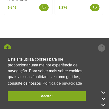
6,54€
1,27€
Este site utiliza cookies para lhe
+351 219 326 696
proporcionar uma melhor experiência de
navegação. Para saber mais sobre cookies,
geral@aumlda.pt
quais as suas finalidades e como geri-los,
Ver localização
consulte os nossos
Politica de privacidade
AUM
Aceito!
ÁREA DO CLIENTE
HORÁRIO DE SUPORTE