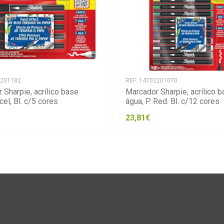
2201182
REF: 14702201070
 Sharpie, acrílico base
Marcador Sharpie, acrílico 
cel, Bl. c/5 cores
água, P. Red. Bl. c/12 cores
23,81€