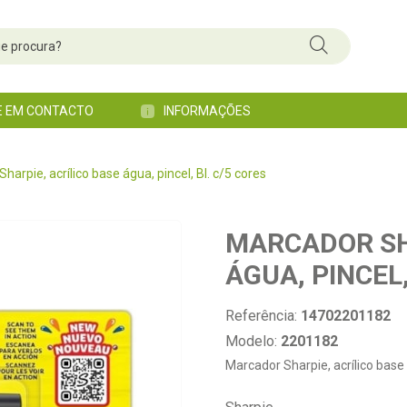
E EM CONTACTO
INFORMAÇÕES
harpie, acrílico base água, pincel, Bl. c/5 cores
MARCADOR SH
ÁGUA, PINCEL,
Referência:
14702201182
Modelo:
2201182
Marcador Sharpie, acrílico base 