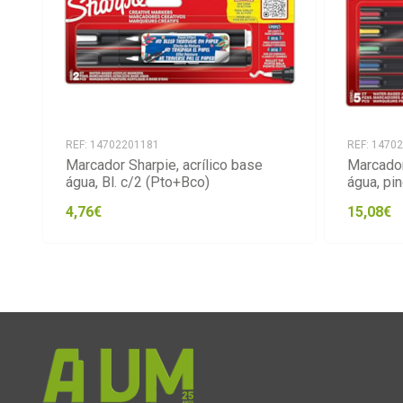
REF: 14702201181
REF: 1470
Marcador Sharpie, acrílico base
Marcador
água, Bl. c/2 (Pto+Bco)
água, pin
4,76€
15,08€