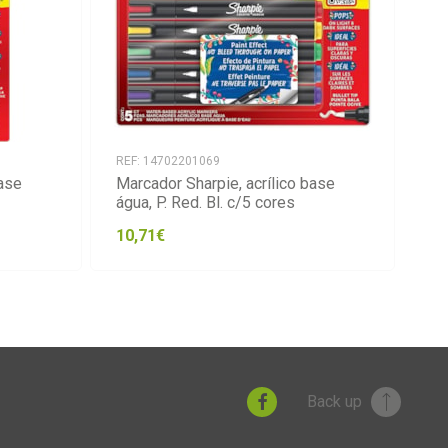
REF: 14702201069
RE
base
Marcador Sharpie, acrílico base
Ma
água, P. Red. Bl. c/5 cores
ág
10,71€
21
Back up