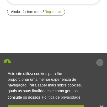
Ainda não tem conta?
Registe-se
Este site utiliza cookies para lhe
+351 219 326 696
proporcionar uma melhor experiência de
navegação. Para saber mais sobre cookies,
geral@aumlda.pt
quais as suas finalidades e como geri-los,
Ver localização
consulte os nossos
Politica de privacidade
AUM